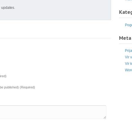
e updates.
Kateg
Pogo
Meta
Prij
Vir 
Vir 
Wor
red)
t be published) (Required)