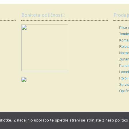
Boniteta odličnosti:
Prodaj
Plise 
Tende
Komar
Rolet
Notran
Zunanj
Panel
Lamel
Roloji
Servis
Optičn
izde
škotke. Z nadaljnjo uporabo te spletne strani se strinjate z našo politiko