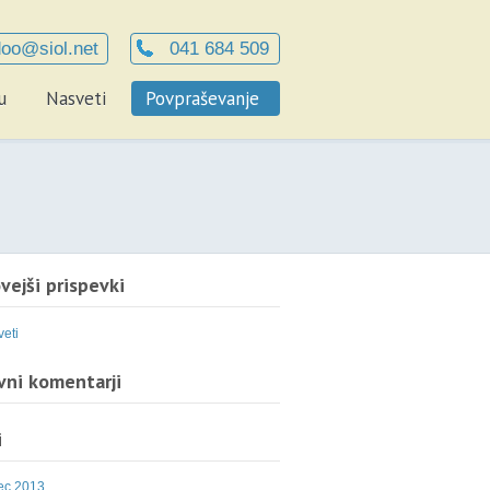
oo@siol.net
041 684 509
u
Nasveti
Povpraševanje
vejši prispevki
eti
ni komentarji
i
ec 2013