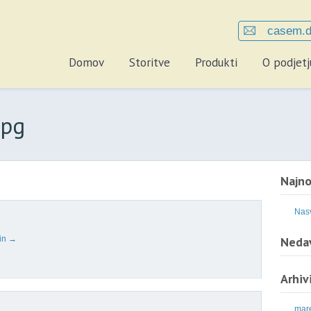
casem.d
Domov
Storitve
Produkti
O podjetj
jpg
Najno
Nasv
min
→
Nedav
Arhiv
mar