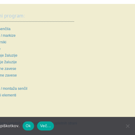
ni program:
senčila
 / markize
niki
e
je žaluzije
e žaluzije
ne zavese
ne zavese
 / montaža senčil
i elementi
lava spletnih strani
|
optimizacija spletnih strani
 piškotkov.
Ok
Več...