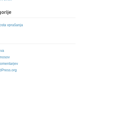
orije
sta vprašanja
ava
vnosov
komentarjev
dPress.org