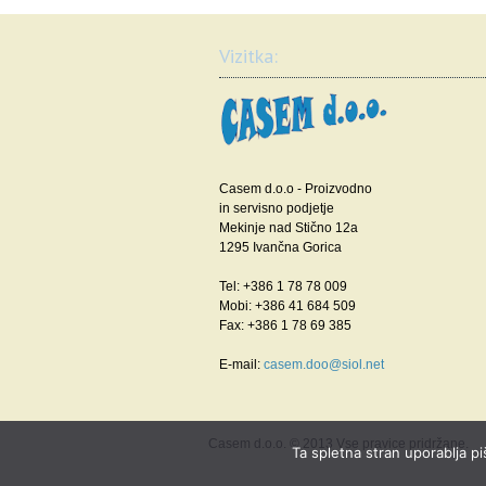
Vizitka:
Casem d.o.o - Proizvodno
in servisno podjetje
Mekinje nad Stično 12a
1295 Ivančna Gorica
Tel: +386 1 78 78 009
Mobi: +386 41 684 509
Fax: +386 1 78 69 385
E-mail:
casem.doo@siol.net
Casem d.o.o. © 2013 Vse pravice pridržane.
Ta spletna stran uporablja pi