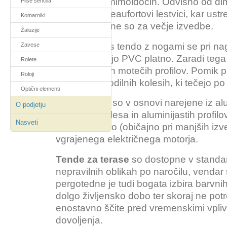
radovednih mimoidočih. Odvisno od dim
Plise senčila
stopnje po Beaufortovi lestvici, kar ustr
Komarniki
km/h. Primerne so za večje izvedbe.
Žaluzije
V primerjavi s tendo z nogami se pri nag
Zavese
profili, ki nosijo PVC platno. Zaradi teg
Rolete
malo vidnih in motečih profilov. Pomik
Roloji
profilov na vodilnih kolesih, ki tečejo po 
Optični elementi
Pergotende
so v osnovi narejene iz alum
O podjetju
kombinacije lesa in aluminijastih profilo
Nasveti
je lahko ročno (običajno pri manjših iz
vgrajenega električnega motorja.
Tende za terase
so dostopne v standardn
nepravilnih oblikah po naročilu, vendar
pergotedne je tudi bogata izbira barvni
dolgo življensko dobo ter skoraj ne potr
enostavno ščite pred vremenskimi vpli
dovoljenja.