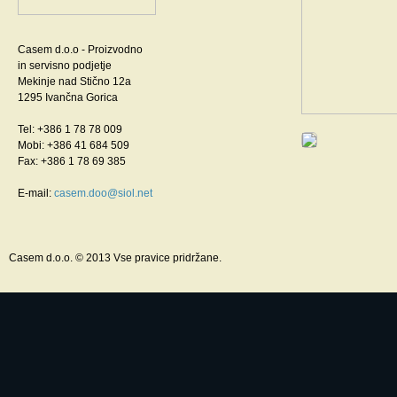
Casem d.o.o - Proizvodno
in servisno podjetje
Mekinje nad Stično 12a
1295 Ivančna Gorica
Tel: +386 1 78 78 009
Mobi: +386 41 684 509
Fax: +386 1 78 69 385
E-mail:
casem.doo@siol.net
Casem d.o.o. © 2013 Vse pravice pridržane.