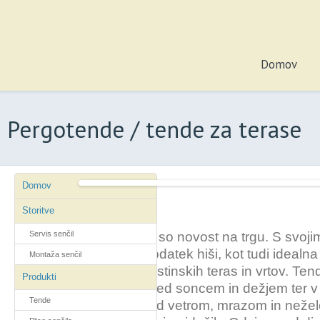
Domov
Pergotende / tende za terase
Domov
Storitve
Servis senčil
Pergotende
so novost na trgu. S svoji
eleganten dodatek hiši, kot tudi idealna
Montaža senčil
balkonov, gostinskih teras in vrtov. Ten
Produkti
za zaščito pred soncem in dežjem ter v 
Tende
roloji tudi pred vetrom, mrazom in neže